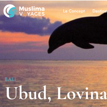
Le Concept
Destina
BALI
Ubud, Lovina